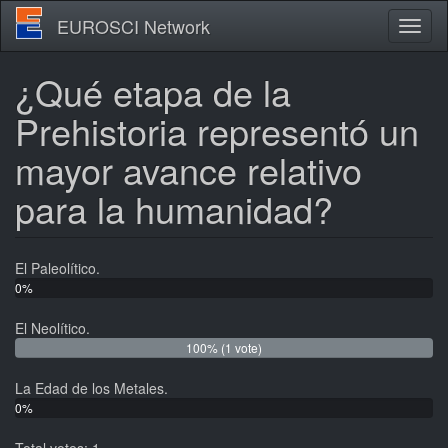
Skip
EUROSCI Network
Toggl
to
naviga
main
content
¿Qué etapa de la
Prehistoria representó un
mayor avance relativo
para la humanidad?
El Paleolítico.
0%
(0
El Neolítico.
votes)
100% (1 vote)
La Edad de los Metales.
0%
(0
votes)