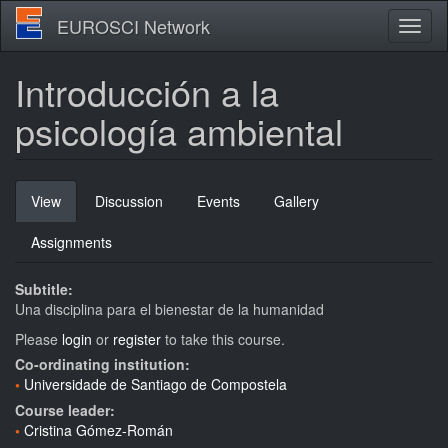
Skip
EUROSCI Network
Toggl
to
naviga
main
content
Introducción a la
psicología ambiental
Primary
View
(active
Discussion
Events
Gallery
tabs
tab)
Assignments
Subtitle:
Una disciplina para el bienestar de la humanidad
Please
login
or
register
to take this course.
Co-ordinating institution:
Universidade de Santiago de Compostela
Course leader:
Cristina Gómez-Román