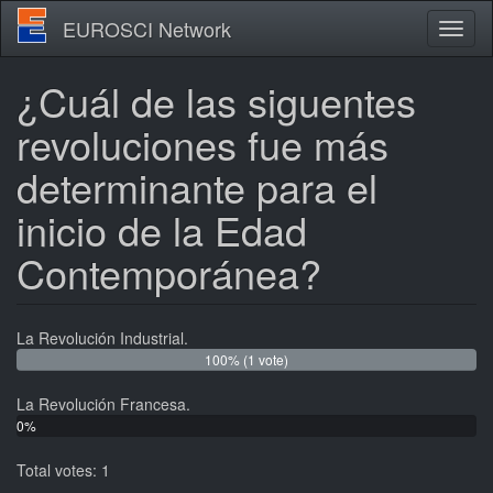
Skip
EUROSCI Network
Toggl
to
naviga
main
content
¿Cuál de las siguentes
revoluciones fue más
determinante para el
inicio de la Edad
Contemporánea?
La Revolución Industrial.
100% (1 vote)
La Revolución Francesa.
0%
(0
Total votes: 1
votes)